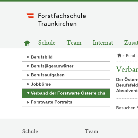
Zum
Inhalt
springen
HAUPTNAVIGATION
Zur
Schule
Team
Internat
Zusat
Startseite
S
Beruf
Berufsbild
t
a
Berufsjägeranwärter
Verban
r
Berufsaufgaben
t
Der Österr
s
Jobbörse
Berufsfeld
e
i
Absolvent
Verband der Forstwarte Österreichs
t
e
Forstwarte Portraits
Besuchen S
SITEMAP-
Schule
Team