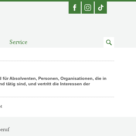
Facebook
Instagram
Zum
Service
Suchfeld
d für Absolventen, Personen, Organisationen, die in
 tätig sind, und vertritt die Interessen der
et
eruf