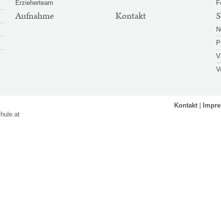
Erzieherteam
F
Aufnahme
Kontakt
S
N
P
V
V
Kontakt
Impr
hule.at