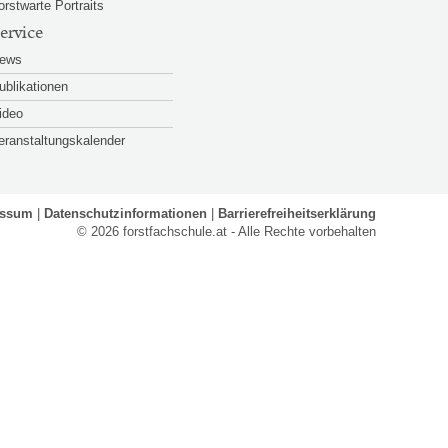
orstwarte Portraits
ervice
ews
ublikationen
ideo
eranstaltungskalender
essum
Datenschutzinformationen
Barrierefreiheitserklärung
© 2026 forstfachschule.at - Alle Rechte vorbehalten