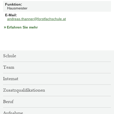
Funktion
:
Hausmeister
E-Mail
:
andreas.thanner@forstfachschule.at
Erfahren Sie mehr
SITEMAP-
Schule
NAVIGATION
Team
Internat
Zusatzqualifikationen
Beruf
Aufnahme