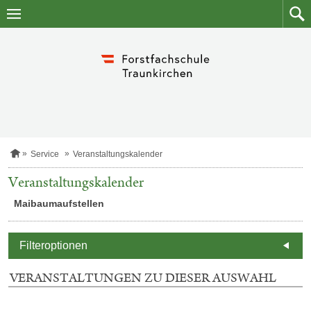
Zum
Zum
Inhalt
Such
springen
S
Service
Veranstaltungskalender
t
a
Veranstaltungskalender
0
r
E
t
Maibaumaufstellen
m
s
d
e
i
A
t
Filteroptionen
e
VERANSTALTUNGEN ZU DIESER AUSWAHL