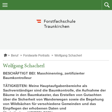
Zum
Zum
Inhalt
Such
springen
S
Beruf
Forstwarte Portraits
Wolfgang Schacherl
t
a
Wolfgang Schacherl
r
t
BESCHÄFTIGT BEI: Maschinenring, zertifizierter
s
Baumkontrolleur
e
i
TÄTIGKEITEN: Meine Hauptaufgabenbereiche als
t
Sachverständiger sind die Baumkontrolle, die Aufnahme der
e
Bäume in den Baumkataster, das Erstellen von Gutachten
über die Sicherheit von Wanderwegen sowie die Begehung
von Wildbächen für verschiedene Gemeinden und das
Einpflegen der erhobenen Daten und