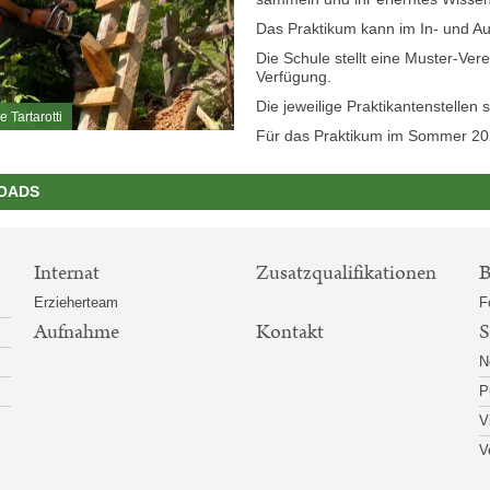
Das Praktikum kann im In- und Au
Die Schule stellt eine Muster-Ve
Verfügung.
Die jeweilige Praktikantenstellen 
e Tartarotti
Für das Praktikum im Sommer 2
OADS
Internat
Zusatzqualifikationen
B
Erzieherteam
F
Aufnahme
Kontakt
S
N
P
V
V