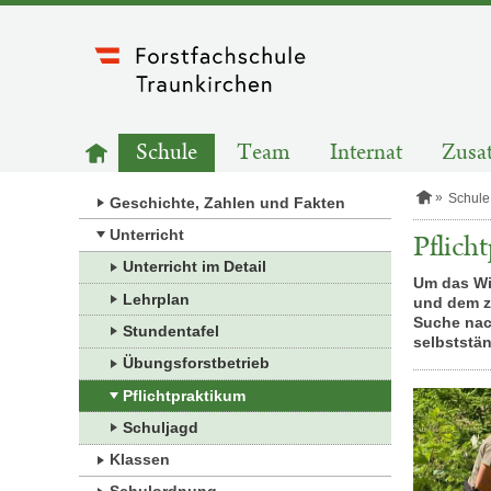
Zum
Inhalt
springen
HAUPTNAVIGATION
Zur
Schule
Team
Internat
Zusat
Startseite
S
Schule
Geschichte, Zahlen und Fakten
t
a
Unterricht
Pflich
r
Unterricht im Detail
t
Um das Wi
s
Lehrplan
und dem zw
e
i
Suche nac
Stundentafel
t
selbststän
e
Übungsforstbetrieb
Pflichtpraktikum
Schuljagd
Klassen