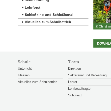
Schulordnung
Lehrforst
Schießkino und Schießkanal
Aktuelles zum Schulbetrieb
© Christian
DOWNL
SITEMAP-
Schule
Team
NAVIGATION
Unterricht
Direktion
Klassen
Sekretariat und Verwaltung
Aktuelles zum Schulbetrieb
Lehrer
Lehrbeauftragte
Schularzt